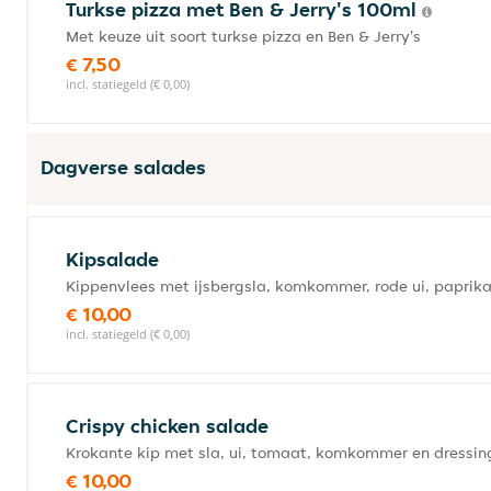
Turkse pizza met Ben & Jerry's 100ml
Met keuze uit soort turkse pizza en Ben & Jerry's
€ 7,50
incl. statiegeld (€ 0,00)
Dagverse salades
Kipsalade
Kippenvlees met ijsbergsla, komkommer, rode ui, paprik
€ 10,00
incl. statiegeld (€ 0,00)
Crispy chicken salade
Krokante kip met sla, ui, tomaat, komkommer en dressin
€ 10,00