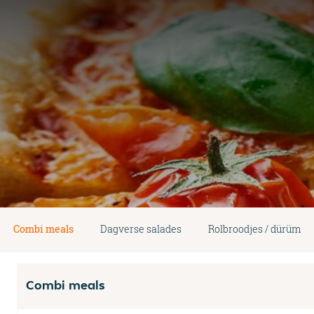
Combi meals
Dagverse salades
Rolbroodjes / dürüm
Combi meals