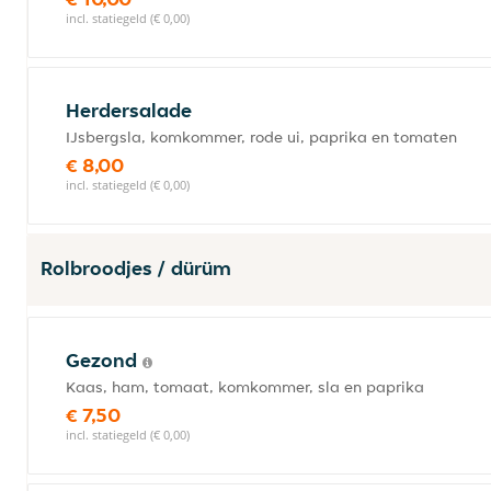
incl. statiegeld (€ 0,00)
Herdersalade
IJsbergsla, komkommer, rode ui, paprika en tomaten
€ 8,00
incl. statiegeld (€ 0,00)
Rolbroodjes / dürüm
Gezond
Kaas, ham, tomaat, komkommer, sla en paprika
€ 7,50
incl. statiegeld (€ 0,00)