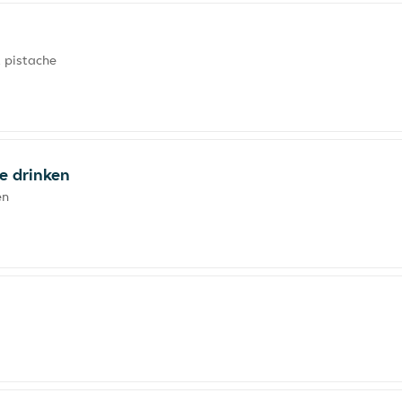
 pistache
je drinken
en