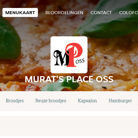
MENUKAART
BEOORDELINGEN
CONTACT
COLOF
MURAT'S PLACE OSS
Broodjes
Reuze broodjes
Kapsalon
Hamburgers