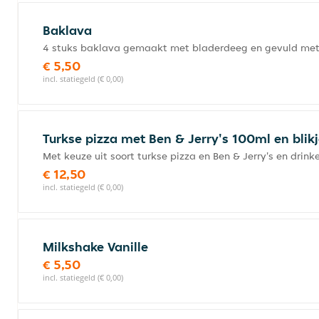
Baklava
4 stuks baklava gemaakt met bladerdeeg en gevuld met
€ 5,50
incl. statiegeld (€ 0,00)
Turkse pizza met Ben & Jerry's 100ml en blik
Met keuze uit soort turkse pizza en Ben & Jerry's en drink
€ 12,50
incl. statiegeld (€ 0,00)
Milkshake Vanille
€ 5,50
incl. statiegeld (€ 0,00)